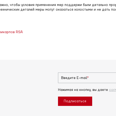
ажно, чтобы условия применения мер поддержи были детально про
технических деталей меры могут оказаться холостыми и не дать п
ликарпов RSA
*
Введите E-mail
Нажимая на кнопку, вы даете
сог
Подписаться