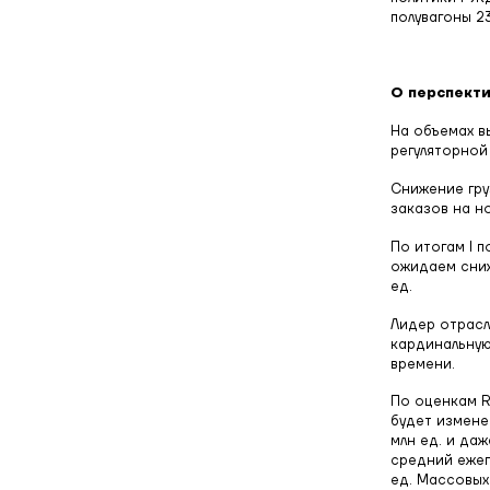
полувагоны 2
О перспект
На объемах в
регуляторной 
Снижение гру
заказов на н
По итогам I 
ожидаем сниж
ед.
Лидер отрасл
кардинальную
времени.
По оценкам R
будет измене
млн ед. и да
средний ежег
ед. Массовых