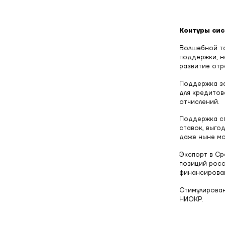
Контуры си
Волшебной та
поддержки, н
развитие отр
Поддержка за
для кредитов
отчислений.
Поддержка сп
ставок, выго
даже ныне мо
Экспорт в Ср
позиций росс
финансирован
Стимулирован
НИОКР.