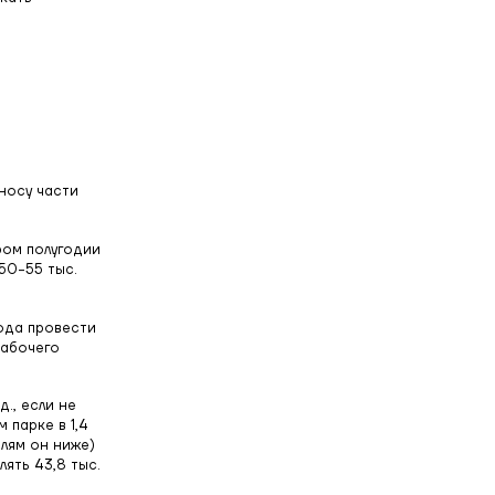
носу части
ром полугодии
50-55 тыс.
ода провести
рабочего
., если не
 парке в 1,4
елям он ниже)
ять 43,8 тыс.