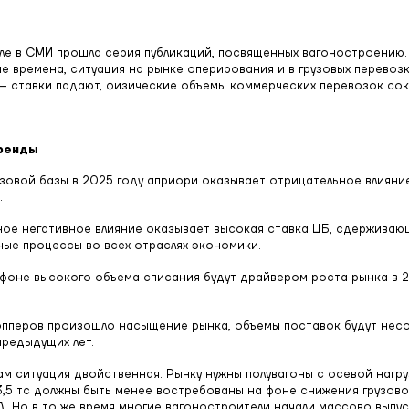
ле в СМИ прошла серия публикаций, посвященных вагоностроению.
ие времена, ситуация на рынке оперирования и в грузовых перевоз
– ставки падают, физические объемы коммерческих перевозок со
ренды
зовой базы в 2025 году априори оказывает отрицательное влияни
.
ое негативное влияние оказывает высокая ставка ЦБ, сдерживаю
ые процессы во всех отраслях экономики.
фоне высокого объема списания будут драйвером роста рынка в
опперов произошло насыщение рынка, объемы поставок будут нес
предыдущих лет.
ам ситуация двойственная. Рынку нужны полувагоны с осевой нагруз
3,5 тс должны быть менее востребованы на фоне снижения грузово
. Но в то же время многие вагоностроители начали массово выпус