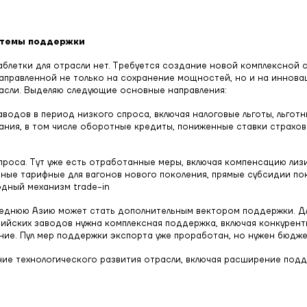
стемы поддержки
блетки для отрасли нет. Требуется создание новой комплексной 
аправленной не только на сохранение мощностей, но и на иннов
асли. Выделяю следующие основные направления:
водов в период низкого спроса, включая налоговые льготы, льготн
ания, в том числе оборотные кредиты, пониженные ставки страхов
роса. Тут уже есть отработанные меры, включая компенсацию лиз
дные тарифные для вагонов нового поколения, прямые субсидии по
дный механизм trade-in
еднюю Азию может стать дополнительным вектором поддержки. Дл
ийских заводов нужна комплексная поддержка, включая конкурен
ие. Пул мер поддержки экспорта уже проработан, но нужен бюдже
ие технологического развития отрасли, включая расширение под