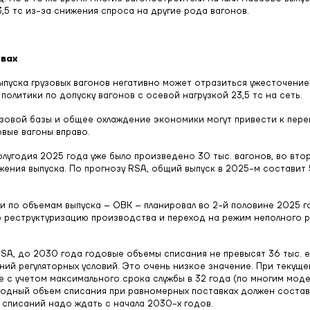
3,5 тс из-за снижения спроса на другие рода вагонов.
ивах
ыпуска грузовых вагонов негативно может отразиться ужесточение
политики по допуску вагонов с осевой нагрузкой 23,5 тс на сеть.
зовой базы и общее охлаждение экономики могут привести к пере
овые вагоны вправо.
полугодия 2025 года уже было произведено 30 тыс. вагонов, во вто
ения выпуска. По прогнозу RSA, общий выпуск в 2025-м составит 
и по объемам выпуска – ОВК – планировал во 2-й половине 2025 г
 реструктуризацию производства и переход на режим неполного 
SA, до 2030 года годовые объемы списания не превысят 36 тыс. ед
ний регуляторных условий. Это очень низкое значение. При текущем
же с учетом максимального срока службы в 32 года (по многим мод
одный объем списания при равномерных поставках должен составл
 списаний надо ждать с начала 2030-х годов.