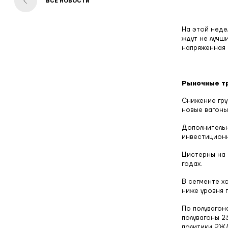
ВСЕ НОВОСТИ
На этой неде
ждут не лучш
напряженная 
Рыночные т
Снижение гру
новые вагоны
Дополнительн
инвестиционн
Цистерны на 
годах.
В сегменте х
ниже уровня 
По полувагон
полувагоны 2
политики РЖД