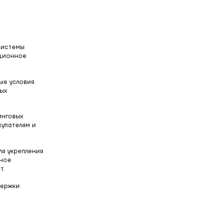
системы
ационное
ые условия
ых
инговых
купателям и
я укрепления
тное
т.
держки