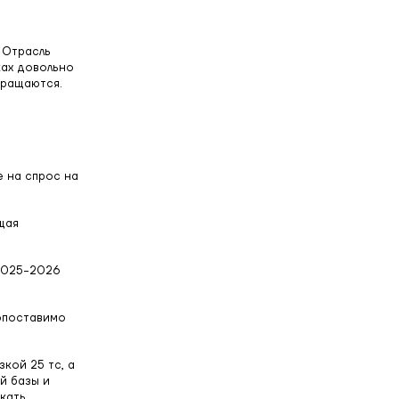
 Отрасль
ках довольно
кращаются.
е на спрос на
щая
 2025-2026
опоставимо
кой 25 тс, а
й базы и
кать